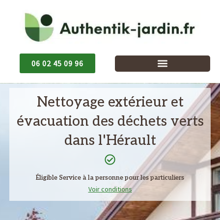
Aller
au
contenu
06 02 45 09 96
Nettoyage extérieur et
évacuation des déchets verts
dans l'Hérault
Éligible Service à la personne pour les particuliers
Voir conditions