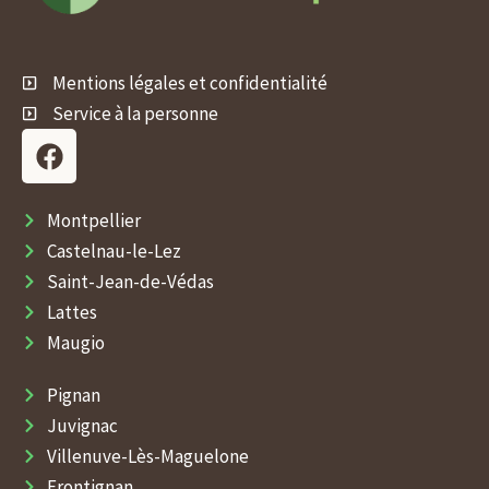
Mentions légales et confidentialité
Service à la personne
F
a
c
e
Montpellier
b
Castelnau-le-Lez
o
Saint-Jean-de-Védas
o
Lattes
k
Maugio
Pignan
Juvignac
Villenuve-Lès-Maguelone
Frontignan