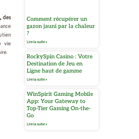
, des
Comment récupérer un
stance
gazon jauni par la chaleur
?
utien
Lire la suite »
e vie
ire.
RockySpin Casino : Votre
Destination de Jeu en
Ligne haut de gamme
Lire la suite »
WinSpirit Gaming Mobile
App: Your Gateway to
Top-Tier Gaming On-the-
Go
Lire la suite »