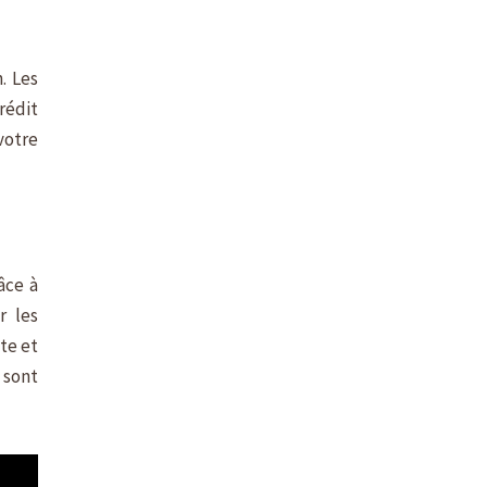
. Les
rédit
votre
âce à
r les
te et
 sont