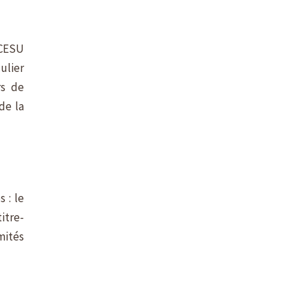
 CESU
ulier
rs de
de la
 : le
itre-
mités