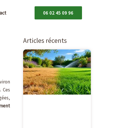
act
06 02 45 09 96
Articles récents
viron
s
. Ces
gées,
ment