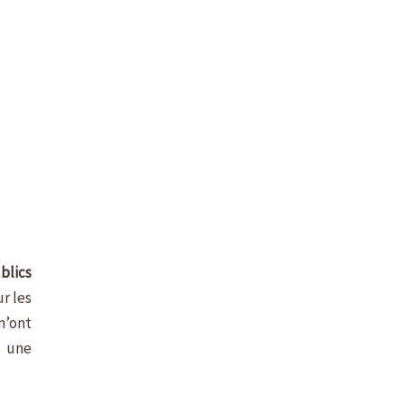
blics
r les
n’ont
t une